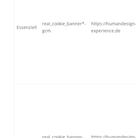
real_cookie_banner*-
https://humandesign-
Essenziell
gcm
experience.de
real_cookie_banner-
https://humandesign-