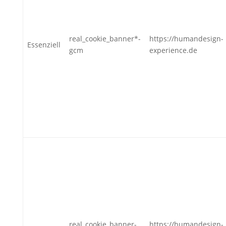
real_cookie_banner*-
https://humandesign-
Essenziell
gcm
experience.de
real_cookie_banner-
https://humandesign-